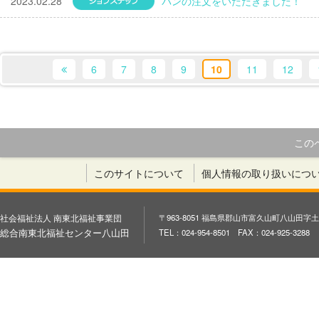
2023.02.28
ジョブステップ
パンの注文をいただきました！
6
7
8
9
10
11
12
この
このサイトについて
個人情報の取り扱いにつ
社会福祉法人 南東北福祉事業団
〒963-8051 福島県郡山市富久山町八山田字土
総合南東北福祉センター八山田
TEL：024-954-8501 FAX：024-925-3288