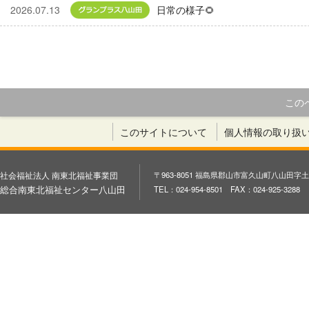
2026.07.13
グランプラス八山田
日常の様子🌻
この
このサイトについて
個人情報の取り扱
社会福祉法人 南東北福祉事業団
〒963-8051 福島県郡山市富久山町八山田字土
総合南東北福祉センター八山田
TEL：024-954-8501 FAX：024-925-3288